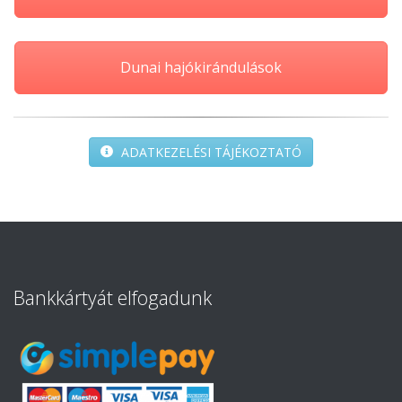
Dunai hajókirándulások
ADATKEZELÉSI TÁJÉKOZTATÓ
Bankkártyát elfogadunk