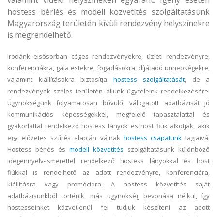
hostess bérlés és modell közvetítés szolgáltatásunk
Magyarország területén kívüli rendezvény helyszínekre
is megrendelhető.
Irodánk elsősorban céges rendezvényekre, üzleti rendezvényre,
konferenciákra, gála estekre, fogadásokra, díjátadó ünnepségekre,
valamint kiállításokra biztosítja
hostess szolgáltatását
, de a
rendezvények széles területén állunk ügyfeleink rendelkezésére.
Ügynökségünk folyamatosan bővülő, válogatott adatbázisát jó
kommunikációs képességekkel, megfelelő tapasztalattal és
gyakorlattal rendelkező hostess lányok és host fiúk alkotják, akik
egy előzetes szűrés alapján válnak
hostess csapatunk
tagjaivá.
Hostess bérlés és
modell közvetítés
szolgáltatásunk különböző
idegennyelv-ismerettel rendelkező hostess lányokkal és host
fiúkkal is rendelhető az adott rendezvényre, konferenciára,
kiállításra vagy promócióra. A hostess közvetítés saját
adatbázisunkból történik, más ügynökség bevonása nélkül, így
hostesseinket közvetlenül fel tudjuk készíteni az adott