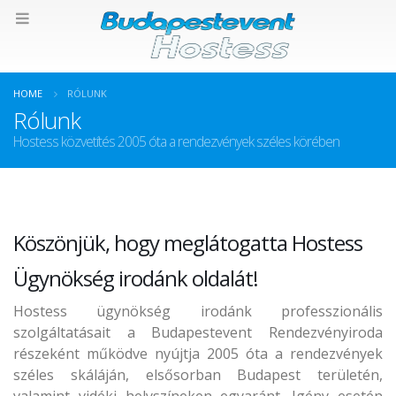
HOME
RÓLUNK
Rólunk
Hostess közvetítés 2005 óta a rendezvények széles körében
Köszönjük, hogy meglátogatta Hostess
Ügynökség irodánk oldalát!
Hostess ügynökség irodánk professzionális
szolgáltatásait a Budapestevent Rendezvényiroda
részeként működve nyújtja 2005 óta a rendezvények
széles skáláján, elsősorban Budapest területén,
valamint vidéki helyszíneken egyaránt. Igény esetén