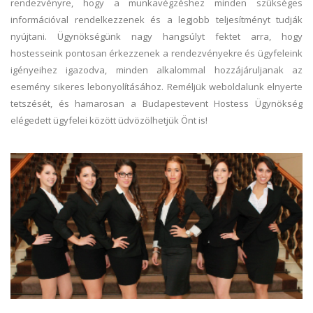
rendezvényre, hogy a munkavégzéshez minden szükséges
információval rendelkezzenek és a legjobb teljesítményt tudják
nyújtani. Ügynökségünk nagy hangsúlyt fektet arra, hogy
hostesseink pontosan érkezzenek a rendezvényekre és ügyfeleink
igényeihez igazodva, minden alkalommal hozzájáruljanak az
esemény sikeres lebonyolításához. Reméljük weboldalunk elnyerte
tetszését, és hamarosan a Budapestevent Hostess Ügynökség
elégedett ügyfelei között üdvözölhetjük Önt is!