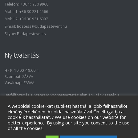
Telefon: (+36 1) 950 9960
Mobil 1: +36 30 281 2566
Mobil 2: +36 30 931 6397
E-mail: hostess@budapestevent.hu
Skype: Budapestevents
Nyitvatartás
H - P: 10:00 -18:00 h
Szombat: ZÁRVA
Vasárnap: ZÁRVA
Ügyfélfogadás előzetes időpontegyeztetés alapján, igény esetén a
nyitvatartási óráktól eltérő időpontban.
A weboldal cookie-kat (sütiket) használ a jobb felhasználói
élmény érdekében. Az oldal használatával Ön elfogadja a
cookie-k használatát. / We use cookies on our website for
better experience. By using our site you consent to the use
of All the cookies.