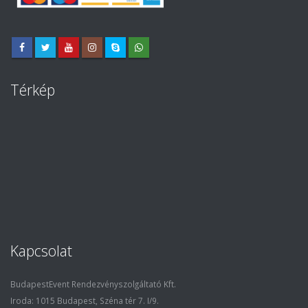
Térkép
Kapcsolat
BudapestEvent Rendezvényszolgáltató Kft.
Iroda: 1015 Budapest, Széna tér 7. I/9.