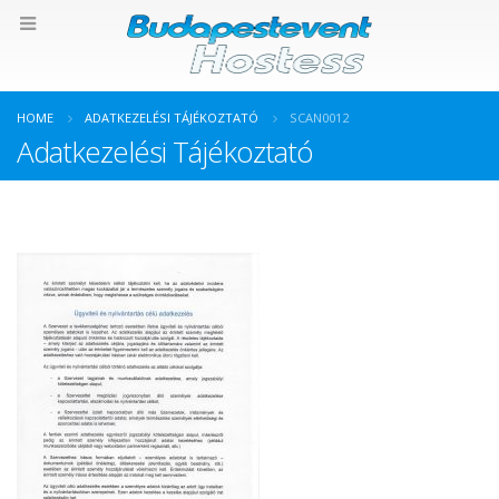
HOME
ADATKEZELÉSI TÁJÉKOZTATÓ
SCAN0012
Adatkezelési Tájékoztató