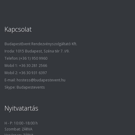
Kapcsolat
BudapestEvent Rendezvényszolgáltató Kft.
Iroda: 1015 Budapest, Széna tér 7. I/9.
Telefon: (+36 1) 950 9960
Mobil 1: +36 30 281 2566
Mobil 2: +36 30 931 6397
E-mail: hostess@budapestevent.hu
Skype: Budapestevents
Nyitvatartás
H - P: 10:00 -18:00 h
Szombat: ZÁRVA
Vasárnap: ZÁRVA