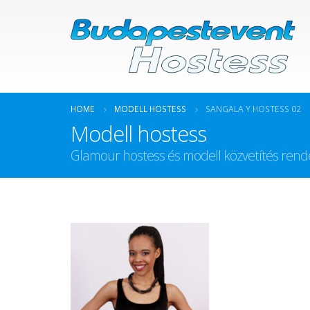
HOME
MODELL HOSTESS
SANGALA Y HOSTESS 02
Modell hostess
Glamour hostess és modell közvetítés ren