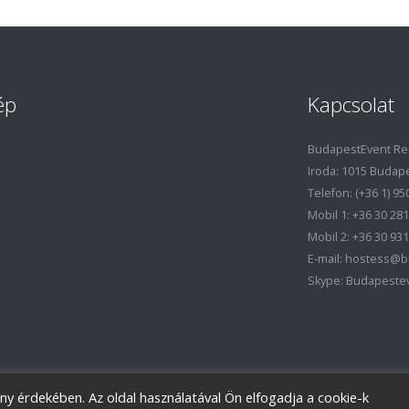
ép
Kapcsolat
BudapestEvent Ren
Iroda: 1015 Budapes
Telefon: (+36 1) 95
Mobil 1: +36 30 28
Mobil 2: +36 30 93
E-mail: hostess@
Skype: Budapeste
ény érdekében. Az oldal használatával Ön elfogadja a cookie-k