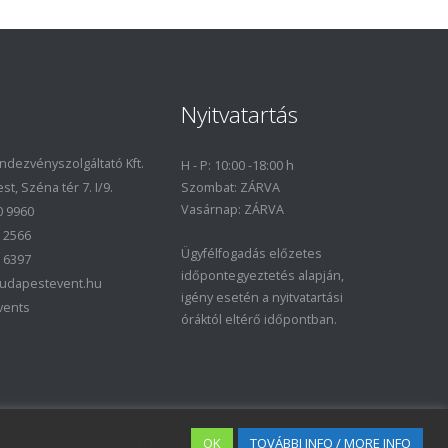
Nyitvatartás
dezvényszolgáltató Kft.
H - P: 10:00 -18:00 h
t, Széna tér 7. I/9.
Szombat: ZÁRVA
Vasárnap: ZÁRVA
0 9960
1 2566
Ügyfélfogadás előzetes
1 6397
időpontegyeztetés alapján,
budapestevent.hu
igény esetén a nyitvatartási
vents
óráktól eltérő időpontban.
Cookie settings
OK
TOVÁBBI INFO / MORE INFO