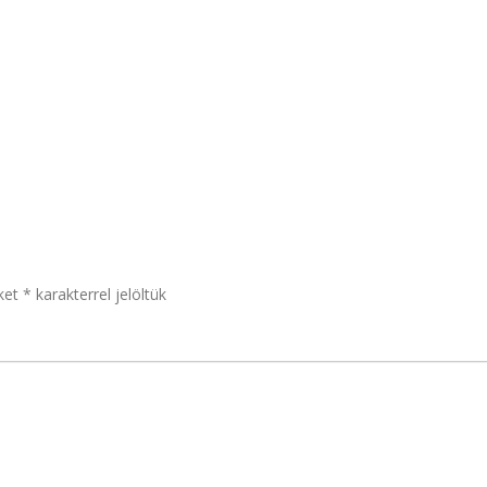
ket
*
karakterrel jelöltük