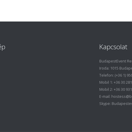
ép
Kapcsolat
BudapestEvent Ren
Iroda: 1015 Budapes
Telefon: (+36 1) 95
Mobil 1: +36 30 28
Mobil 2: +36 30 93
E-mail: hostess@
Skype: Budapeste