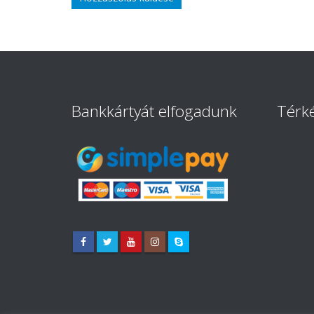
Bankkártyát elfogadunk
Térk