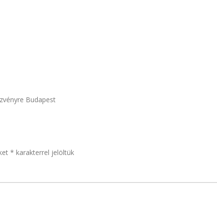
ezvényre Budapest
ket
*
karakterrel jelöltük