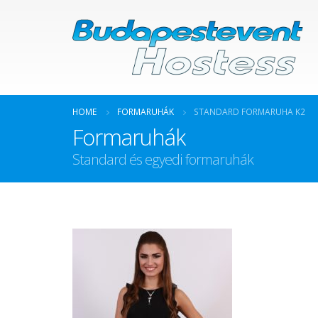
HOME
FORMARUHÁK
STANDARD FORMARUHA K2
Formaruhák
Standard és egyedi formaruhák