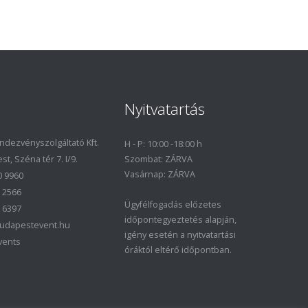
Nyitvatartás
dezvényszolgáltató Kft.
H - P: 10:00 -18:00 h
t, Széna tér 7. I/9.
Szombat: ZÁRVA
Vasárnap: ZÁRVA
0 9960
1 2566
Ügyfélfogadás előzetes
1 6397
időpontegyeztetés alapján,
budapestevent.hu
igény esetén a nyitvatartási
vents
óráktól eltérő időpontban.