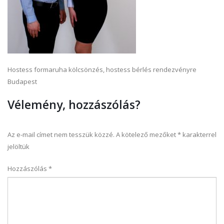
Hostess formaruha kölcsönzés, hostess bérlés rendezvényre
Budapest
Vélemény, hozzászólás?
Az e-mail címet nem tesszük közzé.
A kötelező mezőket
*
karakterrel
jelöltük
Hozzászólás
*