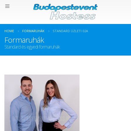
HOME
FORMARUHÁK
STANDARD ÜZLETI 02A
Formaruhák
Standard és egyedi formaruhák