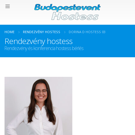
HOME
RENDEZVÉNY HOSTESS
DORINA D HOSTESS 03
Rendezvény hostess
Rendezvény és konferencia hostess bérlés