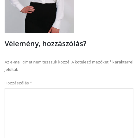
Vélemény, hozzászólás?
Az e-mail címet nem tesszük közzé.
A kötelező mezőket
*
karakterrel
jelöltük
Hozzászólás
*