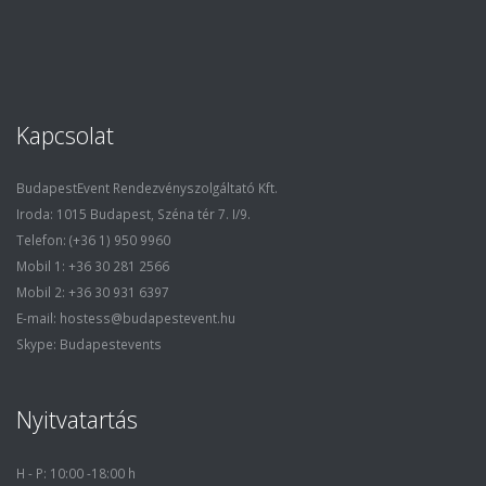
Kapcsolat
BudapestEvent Rendezvényszolgáltató Kft.
Iroda: 1015 Budapest, Széna tér 7. I/9.
Telefon: (+36 1) 950 9960
Mobil 1: +36 30 281 2566
Mobil 2: +36 30 931 6397
E-mail: hostess@budapestevent.hu
Skype: Budapestevents
Nyitvatartás
H - P: 10:00 -18:00 h