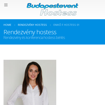
HOME
RENDEZVÉNY HOSTESS
ENIKŐ F HOSTESS 01
Rendezvény hostess
Rendezvény és konferencia hostess bérlés