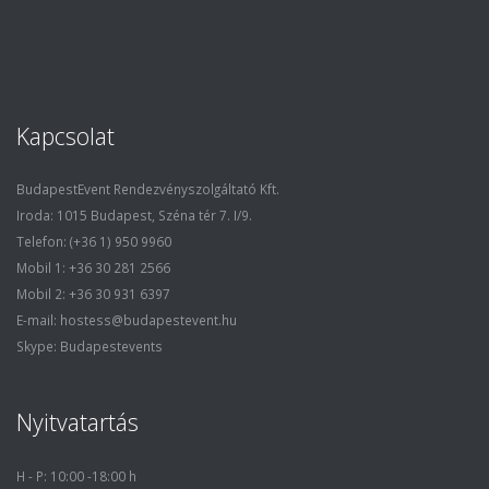
Kapcsolat
BudapestEvent Rendezvényszolgáltató Kft.
Iroda: 1015 Budapest, Széna tér 7. I/9.
Telefon: (+36 1) 950 9960
Mobil 1: +36 30 281 2566
Mobil 2: +36 30 931 6397
E-mail: hostess@budapestevent.hu
Skype: Budapestevents
Nyitvatartás
H - P: 10:00 -18:00 h