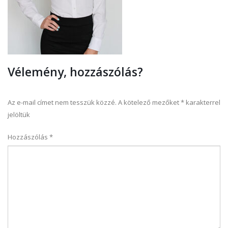
Vélemény, hozzászólás?
Az e-mail címet nem tesszük közzé.
A kötelező mezőket
*
karakterrel
jelöltük
Hozzászólás
*