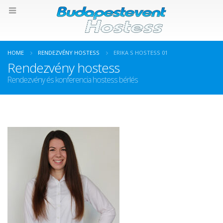
HOME
RENDEZVÉNY HOSTESS
ERIKA S HOSTESS 01
Rendezvény hostess
Rendezvény és konferencia hostess bérlés