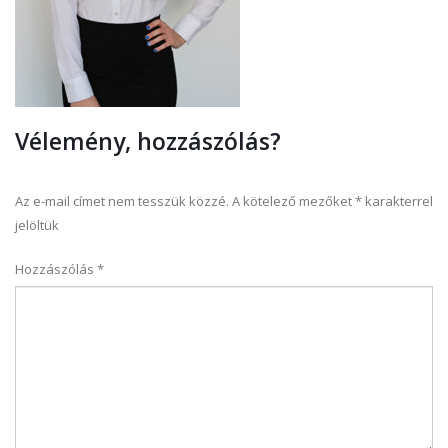
Vélemény, hozzászólás?
Az e-mail címet nem tesszük közzé.
A kötelező mezőket
*
karakterrel
jelöltük
Hozzászólás
*