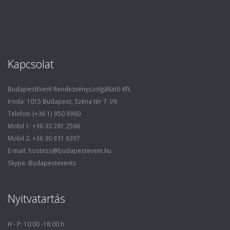
Kapcsolat
BudapestEvent Rendezvényszolgáltató Kft.
Iroda: 1015 Budapest, Széna tér 7. I/9.
Telefon: (+36 1) 950 9960
Mobil 1: +36 30 281 2566
Mobil 2: +36 30 931 6397
E-mail: hostess@budapestevent.hu
Skype: Budapestevents
Nyitvatartás
H - P: 10:00 -18:00 h