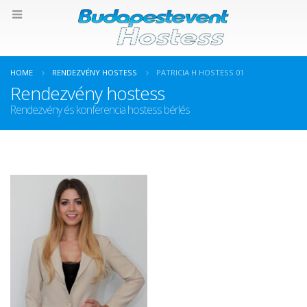
HOME
RENDEZVÉNY HOSTESS
PATRICIA H HOSTESS 01
Rendezvény hostess
Rendezvény és konferencia hostess bérlés