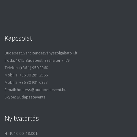
Kapcsolat
BudapestEvent Rendezvényszolgáltató Kft.
Iroda: 1015 Budapest, Széna tér 7. I/9.
Telefon: (+36 1) 950 9960
Mobil 1: +36 30 281 2566
Mobil 2: +36 30 931 6397
E-mail: hostess@budapestevent.hu
Skype: Budapestevents
Nyitvatartás
H - P: 10:00 -18:00 h