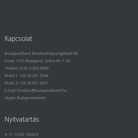
Kapcsolat
BudapestEvent Rendezvényszolgáltató Kft.
Iroda: 1015 Budapest, Széna tér 7. I/9.
Telefon: (+36 1) 950 9960
Mobil 1: +36 30 281 2566
Mobil 2: +36 30 931 6397
E-mail: hostess@budapestevent.hu
Skype: Budapestevents
Nyitvatartás
H - P: 10:00 -18:00 h