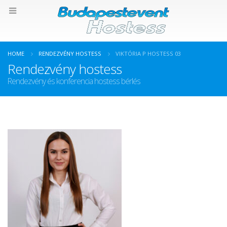
HOME
RENDEZVÉNY HOSTESS
VIKTÓRIA P HOSTESS 03
Rendezvény hostess
Rendezvény és konferencia hostess bérlés