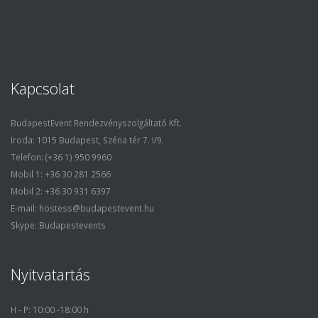
Kapcsolat
BudapestEvent Rendezvényszolgáltató Kft.
Iroda: 1015 Budapest, Széna tér 7. I/9.
Telefon: (+36 1) 950 9960
Mobil 1: +36 30 281 2566
Mobil 2: +36 30 931 6397
E-mail: hostess@budapestevent.hu
Skype: Budapestevents
Nyitvatartás
H - P: 10:00 -18:00 h