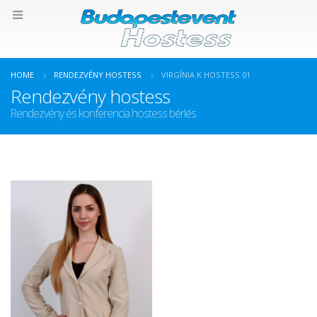
HOME
RENDEZVÉNY HOSTESS
VIRGÍNIA K HOSTESS 01
Rendezvény hostess
Rendezvény és konferencia hostess bérlés