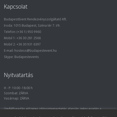
Kapcsolat
BudapestEvent Rendezvényszolgáltató Kft.
Iroda: 1015 Budapest, Széna tér 7. I/9.
Telefon: (+36 1) 950 9960
Mobil 1: +36 30 281 2566
Mobil 2: +36 30 931 6397
E-mail: hostess@budapestevent.hu
Skype: Budapestevents
Nyitvatartás
H - P: 10:00 -18:00 h
Szombat: ZÁRVA
Vasárnap: ZÁRVA
Ügyfélfogadás előzetes időpontegyeztetés alapján, igény esetén a
nyitvatartási óráktól eltérő időpontban.