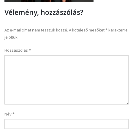
Vélemény, hozzászólás?
Az e-mail címet nem tesszük közzé.
A kötelező mezőket
*
karakterrel
jelöltük
Hozzászólás
*
Név
*