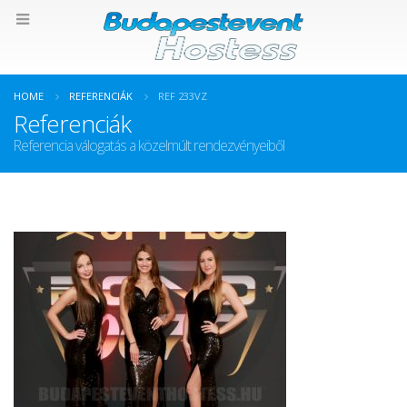
HOME
REFERENCIÁK
REF 233VZ
Referenciák
Referencia válogatás a közelmúlt rendezvényeiből