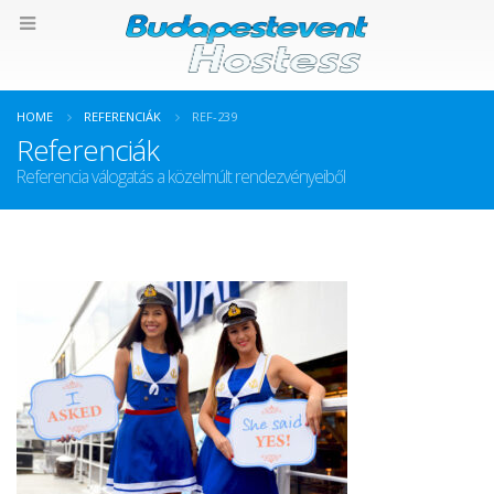
HOME
REFERENCIÁK
REF-239
Referenciák
Referencia válogatás a közelmúlt rendezvényeiből