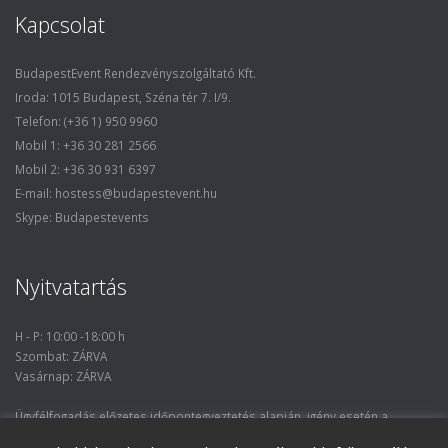
Kapcsolat
BudapestEvent Rendezvényszolgáltató Kft.
Iroda: 1015 Budapest, Széna tér 7. I/9.
Telefon: (+36 1) 950 9960
Mobil 1: +36 30 281 2566
Mobil 2: +36 30 931 6397
E-mail: hostess@budapestevent.hu
Skype: Budapestevents
Nyitvatartás
H - P: 10:00 -18:00 h
Szombat: ZÁRVA
Vasárnap: ZÁRVA
Ügyfélfogadás előzetes időpontegyeztetés alapján, igény esetén a
nyitvatartási óráktól eltérő időpontban.