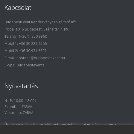
Kapcsolat
BudapestEvent Rendezvényszolgáltató Kft.
Iroda: 1015 Budapest, Széna tér 7. I/9.
Telefon: (+36 1) 950 9960
Mobil 1: +36 30 281 2566
Mobil 2: +36 30 931 6397
E-mail: hostess@budapestevent.hu
Skype: Budapestevents
Nyitvatartás
H - P: 10:00 -18:00 h
Szombat: ZÁRVA
Vasárnap: ZÁRVA
Ügyfélfogadás előzetes időpontegyeztetés alapján, igény esetén a
nyitvatartási óráktól eltérő időpontban.