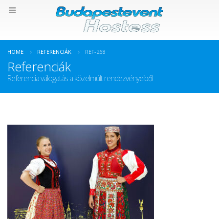
HOME
REFERENCIÁK
REF-268
Referenciák
Referencia válogatás a közelmúlt rendezvényeiből