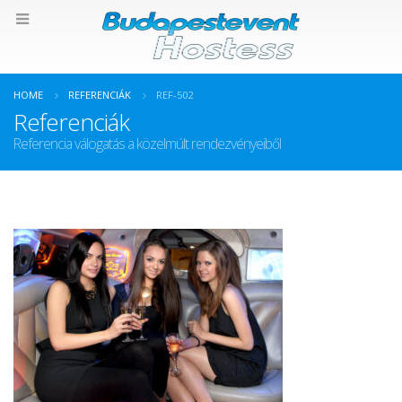
HOME
REFERENCIÁK
REF-502
Referenciák
Referencia válogatás a közelmúlt rendezvényeiből