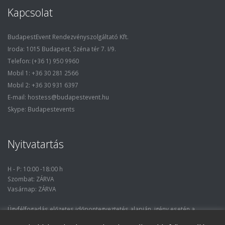
Kapcsolat
BudapestEvent Rendezvényszolgáltató Kft.
Iroda: 1015 Budapest, Széna tér 7. I/9.
Telefon: (+36 1) 950 9960
Mobil 1: +36 30 281 2566
Mobil 2: +36 30 931 6397
E-mail: hostess@budapestevent.hu
Skype: Budapestevents
Nyitvatartás
H - P: 10:00 -18:00 h
Szombat: ZÁRVA
Vasárnap: ZÁRVA
Ügyfélfogadás előzetes időpontegyeztetés alapján, igény esetén a
nyitvatartási óráktól eltérő időpontban.